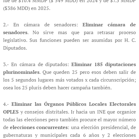
fue de $10.4 MMDP ($ 549 MDD) en 2024 y de $7.3 MMDP
($386 MDD) en 2025.
2.- En cámara de senadores:
Eliminar cámara de
senadores
. No sirve mas que para retrasar proceso
legislativo. Sus funciones pueden ser asumidas por H. C.
Diputados.
3.- En cámara de diputados:
Eliminar 185 diputaciones
plurinominales
. Que queden 25 pero esos deben salir de
los 5 segundos lugares más votados x cada circunscripción;
osea los 25 pluris deben hacer campaña también.
4.-
Eliminar las Órganos Públicos Locales Electorales
OPLES
y consejos distritales. Ir hacia un INE que organice
todas las elecciones pero también procure el mayor número
de
elecciones concurrentes
: una elección presidencial, de
gubernaturas y municipales cada 6 años y 2 elecciones